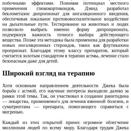
побочными эффектами. Понимая потенциал местного
применения глюкокортикоидов, Дэвид разработал
беклометазон дипропионат для ингаляционного введения,
обеспечивая локальное противовоспалительное воздействие
на дыхательные пути. Тестирование на животных и людях
позволило выбрать именно форму дипроприоната,
подчеркнув важность точного выбора действующего
вещества. Позже эта методика была применена для разработки
новых ингаляционных стероидов, таких как флутиказона
проприонат. Благодаря этому классу препаратов, который
считается золотым стандартом в терапии астмы, лечение стало
безопасным даже для детей.
Широкий взгляд на терапию
Хотя основным направлением деятельности Джека была
борьба с астмой, его научные интересы выходили далеко за
рамки этой темы. Так, он участвовал в создании ранитидина
— лекарства, применяемого для лечения язвенной болезни, и
суматриптана — препарата, помогающего справиться с
мигренью.
Каждый из этих открытий принес огромное облегчение
миллионам людей по всему миру. Благодаря трудам Джека