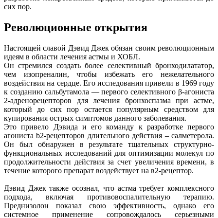
сих пор.
Революционные открытия
Настоящей славой Дэвид Джек обязан своим революционным
идеям в области лечения астмы и ХОБЛ.
Он стремился создать более селективный бронходилататор,
чем изопреналин, чтобы избежать его нежелательного
воздействия на сердце. Его исследования привели в 1969 году
к созданию сальбутамола — первого селективного β-агониста
2-адренорецепторов для лечения бронхоспазма при астме,
который до сих пор остается популярным средством для
купирования острых симптомов данного заболевания.
Это привело Дэвида и его команду к разработке первого
агониста b2-рецепторов длительного действия – салметерола.
Он был обнаружен в результате тщательных структурно-
функциональных исследований для оптимизации молекул по
продолжительности действия за счет увеличения времени, в
течение которого препарат воздействует на в2-рецептор.
Дэвид Джек также осознал, что астма требует комплексного
подхода, включая противовоспалительную терапию.
Преднизолон показал свою эффективность, однако его
системное применение сопровождалось серьезными