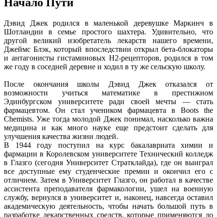
Начало Пути
Дэвид Джек родился в маленькой деревушке Маркинч в
Шотландии в семье простого шахтера. Удивительно, что
другой великий изобретатель лекарств нашего времени,
Джеймс Блэк, который впоследствии открыл бета-блокаторы
и антагонисты гистаминовых Н2-рецепторов, родился в том
же году в соседней деревне и ходил в ту же сельскую школу.
После окончания школы Дэвид Джек отказался от
возможности учиться математике в престижном
Эдинбургском университете ради своей мечты — стать
фармацевтом. Он стал учеником фармацевта в Boots the
Chemists. Уже тогда молодой Джек понимал, насколько важна
медицина и как много науке еще предстоит сделать для
улучшения качества жизни людей.
В 1944 году поступил на курс бакалавриата химии и
фармации в Королевском университете Технический колледж
в Глазго (сегодня Университет Стратклайда), где он выиграл
все доступные ему студенческие премии и окончил его с
отличием. Затем в Университет Глазго, он работал в качестве
ассистента преподавателя фармакологии, ушел на военную
службу, вернулся в университет и, наконец, навсегда оставил
академическую деятельность, чтобы начать большой путь в
разработке лекарственных средств, которые применяются до