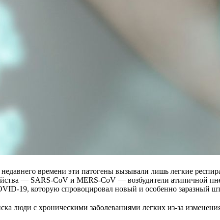
До недавнего времени эти патогены вызывали лишь легкие респ
емейства — SARS-CoV и MERS-CoV — возбудители атипичной пн
 COVID-19, которую спровоцировал новый и особенно заразный 
иска люди с хроническими заболеваниями легких из-за изменен