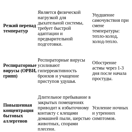
Является физической
Ухудшение
нагрузкой для
самочувствия при
дыхательной системы,
Резкий перепад
смене
требует быстрой
температур
температуры:
адаптации и
тепло-холод,
предварительной
холод-тепло.
подготовки.
Респираторные вирусы
Обострение
Респираторные
усиливают
астмы через 1-3
вирусы (ОРВИ,
гиперреактивность
дня после начала
грипп)
бронхов и учащение
простуды.
приступов удушья.
Длительное пребывание в
закрытых помещениях
Повышенная
приводит к избыточному
Усиление ночных
концентрация
контакту с клещами
и утренних
бытовых
домашней пыли, шерстью
симптомов.
аллергенов
животных, спорами
плесени.