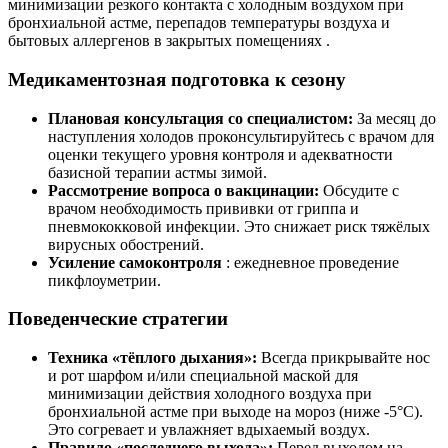
минимизации резкого контакта с холодным воздухом при
бронхиальной астме, перепадов температуры воздуха и
бытовых аллергенов в закрытых помещениях .
Медикаментозная подготовка к сезону
Плановая консультация со специалистом:
За месяц до
наступления холодов проконсультируйтесь с врачом для
оценки текущего уровня контроля и адекватности
базисной терапии астмы зимой.
Рассмотрение вопроса о вакцинации:
Обсудите с
врачом необходимость прививки от гриппа и
пневмококковой инфекции. Это снижает риск тяжёлых
вирусных обострений.
Усиление самоконтроля
: ежедневное проведение
пикфлоуметрии.
Поведенческие стратегии
Техника «тёплого дыхания»:
Всегда прикрывайте нос
и рот шарфом и/или специальной маской для
минимизации действия холодного воздуха при
бронхиальной астме при выходе на мороз (ниже -5°C).
Это согревает и увлажняет вдыхаемый воздух.
Правило «последнего выхода»:
Перед выходом на