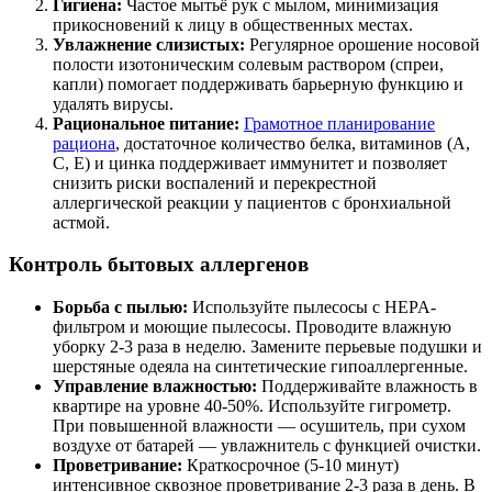
Гигиена:
Частое мытьё рук с мылом, минимизация
прикосновений к лицу в общественных местах.
Увлажнение слизистых:
Регулярное орошение носовой
полости изотоническим солевым раствором (спреи,
капли) помогает поддерживать барьерную функцию и
удалять вирусы.
Рациональное питание:
Грамотное планирование
рациона
, достаточное количество белка, витаминов (A,
C, E) и цинка поддерживает иммунитет и позволяет
снизить риски воспалений и перекрестной
аллергической реакции у пациентов с бронхиальной
астмой.
Контроль бытовых аллергенов
Борьба с пылью:
Используйте пылесосы с HEPA-
фильтром и моющие пылесосы. Проводите влажную
уборку 2-3 раза в неделю. Замените перьевые подушки и
шерстяные одеяла на синтетические гипоаллергенные.
Управление влажностью:
Поддерживайте влажность в
квартире на уровне 40-50%. Используйте гигрометр.
При повышенной влажности — осушитель, при сухом
воздухе от батарей — увлажнитель с функцией очистки.
Проветривание:
Краткосрочное (5-10 минут)
интенсивное сквозное проветривание 2-3 раза в день. В