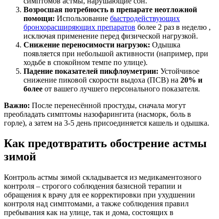
симптомов астмы, нарушающие сон.
Возросшая потребность в препарате неотложной
помощи:
Использование
быстродействующих
бронхорасширяющих препаратов
более 2 раз в неделю ,
исключая применение перед физической нагрузкой.
Снижение переносимости нагрузок:
Одышка
появляется при небольшой активности (например, при
ходьбе в спокойном темпе по улице).
Падение показателей пикфлоуметрии:
Устойчивое
снижение пиковой скорости выдоха (ПСВ) на
20% и
более
от вашего лучшего персонального показателя.
Важно:
После перенесённой простуды, сначала могут
преобладать симптомы назофарингита (насморк, боль в
горле), а затем на 3-5 день присоединяется кашель и одышка.
Как предотвратить обострение астмы
зимой
Контроль астмы зимой складывается из медикаментозного
контроля – строгого соблюдения базисной терапии и
обращения к врачу для ее корректировки при ухудшении
контроля над симптомами, а также соблюдения правил
пребывания как на улице, так и дома, состоящих в