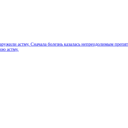
бнаружили астму. Сначала болезнь казалась непреодолимым препя
ою астму.