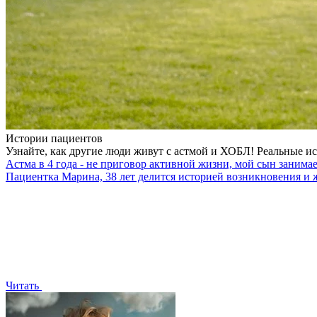
Истории пациентов
Узнайте, как другие люди живут с астмой и ХОБЛ! Реальные ис
Астма в 4 года - не приговор активной жизни, мой сын занимае
Пациентка Марина, 38 лет делится историей возникновения и ж
Читать